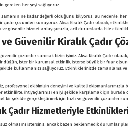
çin gereken her şeyi sağlıyoruz.
için zamanın ne kadar değerli olduğunu biliyoruz. Bu nedenle, he
r çadır çözümleri sunuyoruz. Aksa Kiralık Çadır olarak, etkinlikl
 ve güvenilir hizmet anlayışımızla, acil durumlarda bile etkinlikl
lı ve Güvenilir Kiralık Çadır Ç
ve güvenilir çözümler sunmak bizim işimiz. Aksa Kiralık Çadır olara
r düğün, ister bir kurumsal etkinlik, isterse büyük bir fuar olsun,
i şekilde kullanmanızı sağlıyoruz. Etkinliklerinizde zamanlama v
, profesyonel ekibimizin deneyimi ve kaliteli ekipmanlarımızla bir 
 etkinlikte, ihtiyaçlarınızı en iyi şekilde karşılamak için burada 
l bir şekilde gerçekleştirmek için hızlı ve güvenilir çözümler 
lık Çadır Hizmetleriyle Etkinlikler
sursuz olmasını istersiniz, ancak bazen beklenmedik durumlar plan