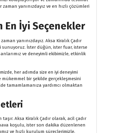
n her zaman yanınızdayız ve en hızlı çözümleri
in En İyi Seçenekler
er zaman yanınızdayız. Aksa Kiralık Çadır
sunuyoruz. İster düğün, ister fuar, isterse
manlarımız ve deneyimli ekibimizle, etkinlik
imizde, her adımda size en iyi deneyimi
e mükemmel bir şekilde gerçekleşmesini
 şekilde tamamlamanıza yardımcı olmaktan
etleri
ır. Aksa Kiralık Çadır olarak, acil çadır
 hava koşulu, ister son dakika düzenlenen
rımız ve hızlı kurulum süreçlerimizle,