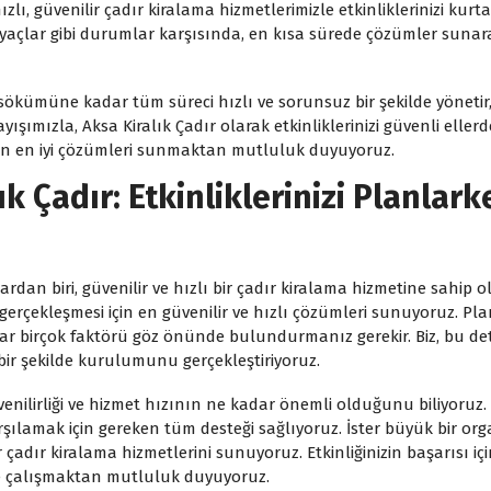
hızlı, güvenilir çadır kiralama hizmetlerimizle etkinliklerinizi ku
yaçlar gibi durumlar karşısında, en kısa sürede çözümler sunar
kümüne kadar tüm süreci hızlı ve sorunsuz bir şekilde yönetir, b
nlayışımızla, Aksa Kiralık Çadır olarak etkinliklerinizi güvenli ell
için en iyi çözümleri sunmaktan mutluluk duyuyoruz.
lık Çadır: Etkinliklerinizi Planla
rdan biri, güvenilir ve hızlı bir çadır kiralama hizmetine sahip ol
 gerçekleşmesi için en güvenilir ve hızlı çözümleri sunuyoruz.
 birçok faktörü göz önünde bulundurmanız gerekir. Biz, bu deta
bir şekilde kurulumunu gerçekleştiriyoruz.
üvenilirliği ve hizmet hızının ne kadar önemli olduğunu biliyoruz.
ılamak için gereken tüm desteği sağlıyoruz. İster büyük bir orga
 çadır kiralama hizmetlerini sunuyoruz. Etkinliğinizin başarısı iç
te çalışmaktan mutluluk duyuyoruz.