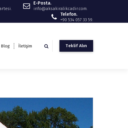
E-Posta.
rtesi.
info@aksakiralikcadir.com
.
Telefon.
+90 534 057 33 59.
T
e
k
l
i
f
A
l
ı
n
Blog
İletişim