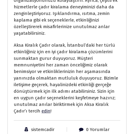
organizasyonunuzu kolaylaştırır. Ayrıca, çeşitli ek
hizmetlerle çadır kiralama deneyiminizi daha da
zenginleştiriyoruz. Işıklandırma, ısıtma, zemin
kaplama gibi ek seçeneklerle, etkinliğinizi
özelleştirerek misafirlerinize unutulmaz anlar
yaşatabilirsiniz.
Aksa Kiralık Çadır olarak, İstanbul’daki her türlü
etkinliğiniz için en iyi çadır kiralama çözümlerini
sunmaktan gurur duyuyoruz. Müşteri
memnuniyetini her zaman önceliğimiz olarak
benimsiyor ve etkinliklerinizin her aşamasında
yanınızda olmaktan mutluluk duyuyoruz. Bizimle
iletişime geçerek, hayalinizdeki etkinliği gerçeğe
dönüştürmek için ilk adımı atabilirsiniz. Sizin için
en uygun çadır seçeneklerini keşfetmeye hazırız;
unutulmaz anılar biriktirmek için Aksa Kiralık
Çadır’ı tercih
edin
!
sistemcadir
0 Yorumlar