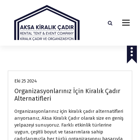
İ
ç
e
r
i
ğ
Etkinliklerinize Zarafet ve Güvenlik Katın!
e
g
e
Genel
ç
Eki 25 2024
Organizasyonlarınız İçin Kiralık Çadır
Alternatifleri
Organizasyonlarınız için kiralık çadır alternatifleri
arıyorsanız, Aksa Kiralık Çadır olarak size en geniş
yelpazeyi sunuyoruz. Farklı etkinlik türlerine
uygun, çeşitli boyut ve tasarımlara sahip
çadırlarımızla her türlü organizasyonu başarıyla